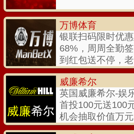
斯基拉：那不勒斯希望签
英超：莱斯特城、曼城
意媒：国米为森西标价2
7年前英超夺冠7年后黯
英超总结：再次季尾失
莱斯特城终于迎来首胜
莱斯特城转会细节 凯莱
昔日英超冠军成最贵降