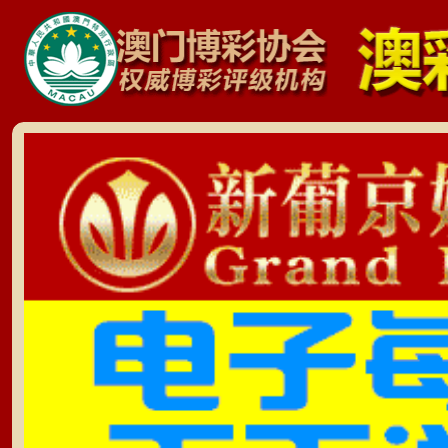
首页
关于
立即博app下载
新闻
比赛直播
联系
公司动态
当前位置：
立即博app下载
>
新闻
>
公司动态
>
浏览量
意媒：国米为森西标价
关注
标签：
莱斯特城新闻(305)
作者： admin 来源： 未知