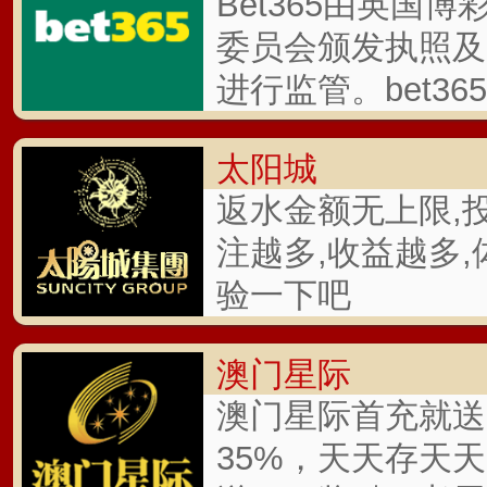
6月份到期，因此国际米
乐部为森西标价200万欧
功离队，国际米兰将能够
此外，国际米兰在连续
划再引进其他中场球员。
已经有六名常规中场球员
时，俱乐部的管理层，包
月底之前找到机会，再引