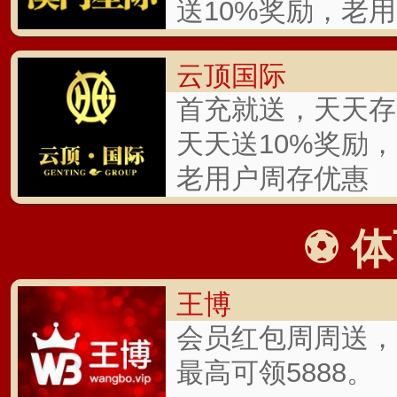
天眼查资料显示，中建
于1994年，位于深圳市
主的企业。企业注册资本13
大数据分析，中建五局安
家企业，参与招投标项目2
拥有行政许可113个。
声明：市场有风险，投资
方数据生成，仅供参考，